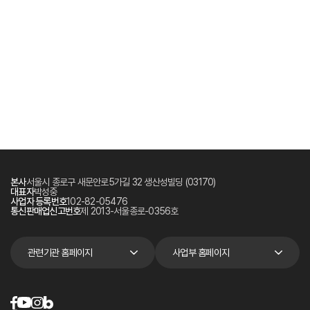
본사
서울시 종로구 새문안로5가길 32 생산성빌딩 (03170)
대표자
박성중
사업자 등록번호
102-82-05476
통신판매업신고번호
제 2013-서울종로-0356호
관련기관 홈페이지
사업부 홈페이지