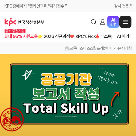
KPC 홈페이지
온라인교육
자격 접수
강사 전용
AI
챗봇
중소·중견기업
최대 95% 지원교육
2026 신규과정
KPC's Pick
베스트
AI 아카데
교육
비즈니스스킬
프레젠테이션·문서작성