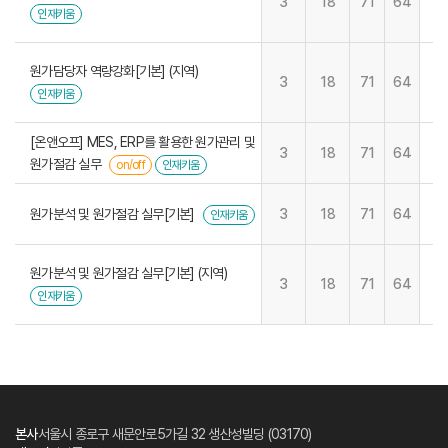
3
18
71
64
인재키움
원가담당자 역량강화[기본] (지역)
3
18
71
64
인재키움
[온앤오프] MES, ERP를 활용한 원가관리 및
3
18
71
64
원가절감 실무
on/off
인재키움
원가분석 및 원가절감 실무[기본]
3
18
71
64
인재키움
원가분석 및 원가절감 실무[기본] (지역)
3
18
71
64
인재키움
본사
서울시 종로구 새문안로5가길 32 생산성빌딩 (03170)