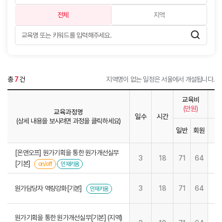
전체
지역
총
7
건
지역명이 없는 일정은 서울에서 개설됩니다.
교육비
(만원)
교육과정명
일수
시간
(상세 내용을 보시려면 과정을 클릭하세요)
일반
회원
1
[온앤오프] 원가기획을 통한 원가개선실무
3
18
71
64
[기본]
on/off
인재키움
원가담당자 역량강화[기본]
3
18
71
64
인재키움
원가기획을 통한 원가개선실무[기본] (지역)