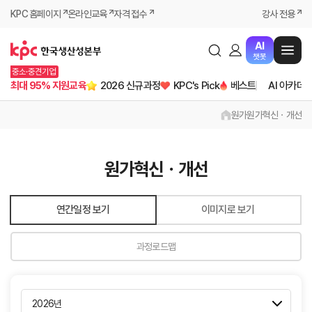
KPC 홈페이지
온라인교육
자격 접수
강사 전용
AI
챗봇
중소·중견기업
최대 95% 지원교육
2026 신규과정
KPC's Pick
베스트
AI 아카데
원가
원가혁신ㆍ개선
원가혁신ㆍ개선
연간일정 보기
이미지로 보기
과정로드맵