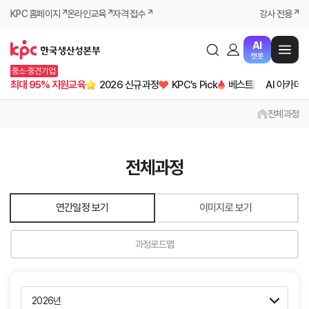
KPC 홈페이지
온라인교육
자격 접수
강사 전용
AI
챗봇
중소·중견기업
최대 95% 지원교육
2026 신규과정
KPC's Pick
베스트
AI 아카데
전체과정
전체과정
연간일정 보기
이미지로 보기
과정로드맵