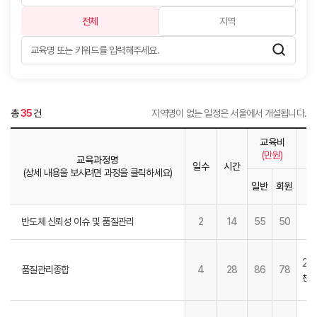
전체
지역
총
35
건
지역명이 없는 일정은 서울에서 개설됩니다.
교육비
(만원)
교육과정명
일수
시간
(상세 내용을 보시려면 과정을 클릭하세요)
일반
회원
1
반도체 신뢰성 이슈 및 품질관리
2
14
55
50
26
품질관리종합
4
28
86
78
천안