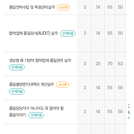
품질전략수립 및 목표관리실무
2
14
55
50
on/off
협력업체 품질감사(AUDIT) 실무
2
14
55
50
인재키움
생성형 AI 기반의 협력업체 품질관리 실무
3
20
70
63
인재키움
품질불량방지대책과 개선실무
on/off
2
14
55
50
인재키움
22
품질담당자가 아니어도 꼭 알아야 할
2
14
55
50
부산
품질이야기
인재키움
키움