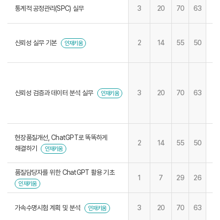
통계적 공정관리(SPC) 실무
3
20
70
63
신뢰성 실무 기본
2
14
55
50
인재키움
신뢰성 검증과 데이터 분석 실무
3
20
70
63
인재키움
현장품질개선, ChatGPT로 똑똑하게
2
14
55
50
해결하기
인재키움
품질담당자를 위한 ChatGPT 활용 기초
1
7
29
26
인재키움
가속수명시험 계획 및 분석
3
20
70
63
인재키움