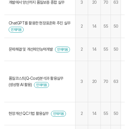
개발에서 양산까지 품질보증 종합 실무
3
20
70
63
ChatGPT를 활용한 현장표준화 추진 실무
2
14
55
50
인재키움
문제해결 및 개선제안능력개발
2
14
55
50
인재키움
품질코스트(Q-Cost)분석과 활용실무
3
20
70
63
(생성형 AI 활용)
인재키움
현장개선 QC기법 활용실무
2
14
55
50
인재키움