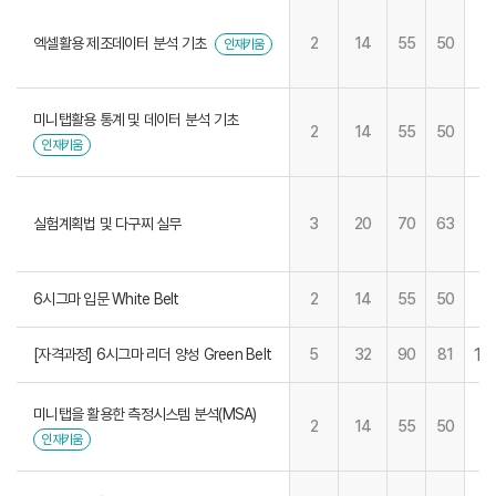
엑셀활용 제조데이터 분석 기초
2
14
55
50
인재키움
미니탭활용 통계 및 데이터 분석 기초
2
14
55
50
인재키움
실험계획법 및 다구찌 실무
3
20
70
63
6시그마 입문 White Belt
2
14
55
50
19
[자격과정] 6시그마 리더 양성 Green Belt
5
32
90
81
미니탭을 활용한 측정시스템 분석(MSA)
2
14
55
50
인재키움