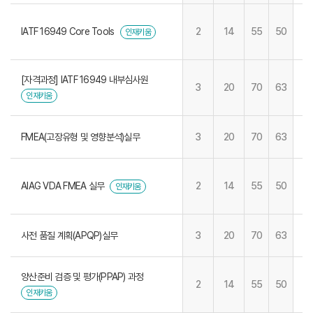
IATF 16949 Core Tools
2
14
55
50
인재키움
[자격과정] IATF 16949 내부심사원
3
20
70
63
인재키움
FMEA(고장유형 및 영향분석)실무
3
20
70
63
AIAG VDA FMEA 실무
2
14
55
50
인재키움
사전 품질 계획(APQP)실무
3
20
70
63
양산준비 검증 및 평가(PPAP) 과정
2
14
55
50
인재키움