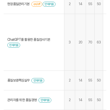
현장품질관리기본
2
14
55
50
on/off
인재키움
ChatGPT를 활용한 품질검사기본
3
20
70
63
인재키움
품질보증핵심실무
2
14
55
50
인재키움
관리자를 위한 품질경영
2
14
55
50
인재키움