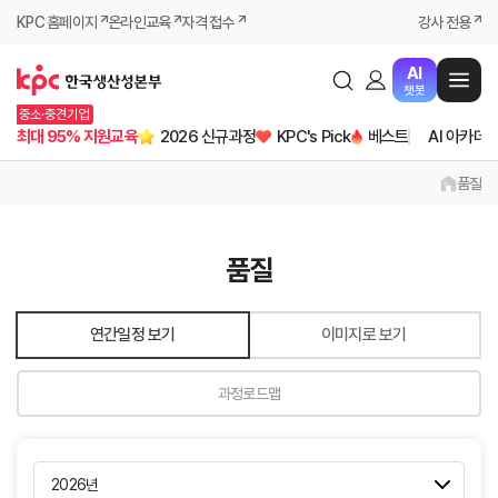
KPC 홈페이지
온라인교육
자격 접수
강사 전용
AI
챗봇
중소·중견기업
최대 95% 지원교육
2026 신규과정
KPC's Pick
베스트
AI 아카데
품질
품질
연간일정 보기
이미지로 보기
과정로드맵