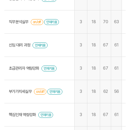
직무분석실무
3
18
70
63
on/off
인재키움
신임 대리 과정
3
18
67
61
인재키움
초급관리자 역량강화
3
18
67
61
인재키움
부가가치세실무
3
18
62
56
on/off
인재키움
핵심인재 역량강화
3
18
67
61
인재키움