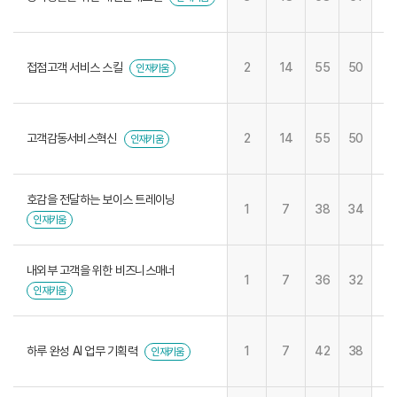
접점고객 서비스 스킬
2
14
55
50
인재키움
고객감동서비스혁신
2
14
55
50
인재키움
호감을 전달하는 보이스 트레이닝
1
7
38
34
인재키움
내외부 고객을 위한 비즈니스매너
1
7
36
32
인재키움
하루 완성 AI 업무 기획력
1
7
42
38
인재키움