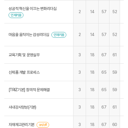
성공적 혁신을 이끄는 변화리더십
2
14
57
52
인재키움
마음을 움직이는 감성리더십
2
14
57
52
인재키움
교육기획 및 운영실무
3
18
67
61
신제품 개발 프로세스
3
18
65
59
[TRIZ기본] 창의적 문제해결
3
18
65
59
사내강사양성(기본)
3
18
67
61
자재재고관리기본
3
18
67
60
on/off