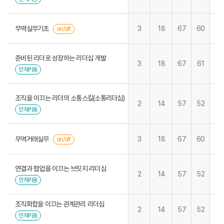
무역실무기초
3
18
67
60
on/off
준비된 리더로 성장하는 리더십 개발
3
18
67
61
인재키움
조직을 이끄는 리더의 소통스킬(소통리더십)
2
14
57
52
인재키움
무역거래실무
3
18
67
60
on/off
연결과 협업을 이끄는 브릿지 리더십
2
14
57
52
인재키움
조직화합을 이끄는 관계관리 리더십
2
14
57
52
인재키움