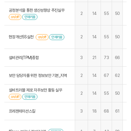
공정분석을 통한 생산성향상 추진실무
2
14
55
50
on/off
인재키움
현장개선5S실천
2
14
55
50
on/off
인재키움
설비관리(TPM)종합
3
21
73
66
보안 담당자를 위한 정보보안 기본_지역
2
14
67
62
설비트러블 제로 자주보전 활동 실무
2
14
55
50
on/off
인재키움
프레젠테이션스킬
3
18
68
61