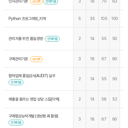
인사관리기본
3
18
70
63
on/off
인재키움
Python 프로그래밍_지역
5
35
105
100
관리자를 위한 품질경영
2
14
55
50
인재키움
구매관리기본
3
18
67
60
on/off
협력업체 품질감사(AUDIT) 실무
2
14
55
50
인재키움
매출을 올리는 영업 상담 스킬(지역)
2
14
58
52
구매협상능력개발 (생성형 AI 활용)
3
18
67
60
인재키움