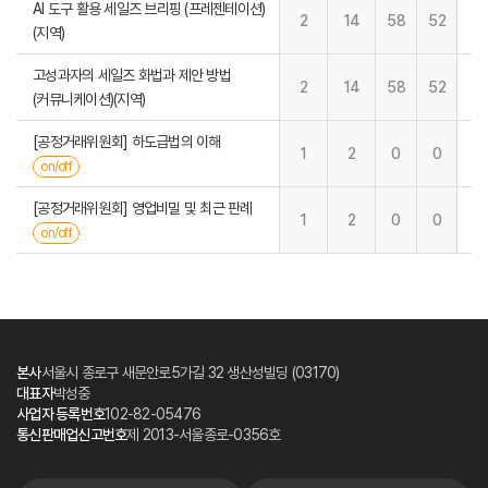
AI 도구 활용 세일즈 브리핑 (프레젠테이션)
2
14
58
52
(지역)
고성과자의 세일즈 화법과 제안 방법
2
14
58
52
(커뮤니케이션)(지역)
[공정거래위원회] 하도급법의 이해
1
2
0
0
on/off
[공정거래위원회] 영업비밀 및 최근 판례
1
2
0
0
on/off
본사
서울시 종로구 새문안로5가길 32 생산성빌딩 (03170)
대표자
박성중
사업자 등록번호
102-82-05476
통신판매업신고번호
제 2013-서울종로-0356호