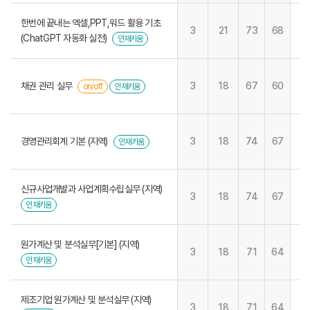
한번에 끝내는 엑셀,PPT,워드 활용 기초
3
21
73
68
(ChatGPT 자동화 실전)
인재키움
채권 관리 실무
3
18
67
60
on/off
인재키움
경영관리회계 기본 (지역)
3
18
74
67
인재키움
신규사업개발과 사업계획수립실무 (지역)
3
18
74
67
인재키움
원가계산 및 분석실무[기본] (지역)
3
18
71
64
인재키움
제조기업 원가계산 및 분석실무 (지역)
3
18
71
64