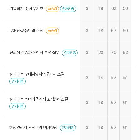
기업회계 및 세무기초
3
18
62
56
on/off
인재키움
구매전략수립 및 추진
3
18
67
60
on/off
신뢰성 검증과 데이터 분석 실무
3
20
70
63
인재키움
성과내는 구매담당자의 7가지 스킬
2
14
57
51
인재키움
성과내는 리더의 7가지 조직관리스킬
3
18
67
61
인재키움
현장관리자 조직관리 역량향상
3
18
67
61
인재키움