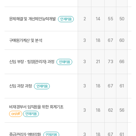
문제해결 및 개선제안능력개발
2
14
55
50
인재키움
구매원가계산 및 분석
3
18
67
60
신임 부장ㆍ팀장(관리자) 과정
3
21
73
66
인재키움
신임 과장 과정
3
18
67
61
인재키움
비재경부서 임직원을 위한 회계기초
3
18
62
56
on/off
인재키움
중급관리자 역량강화
3
18
67
61
인재키움