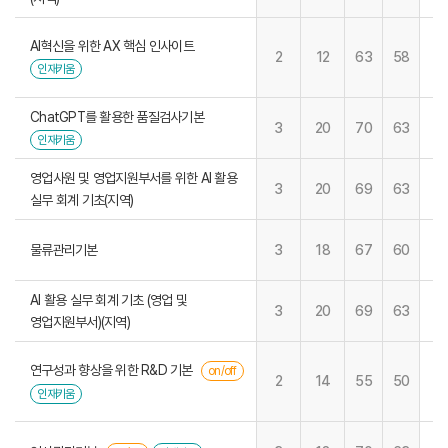
AI혁신을 위한 AX 핵심 인사이트
2
12
63
58
인재키움
ChatGPT를 활용한 품질검사기본
3
20
70
63
인재키움
영업사원 및 영업지원부서를 위한 AI 활용
3
20
69
63
실무 회계 기초(지역)
물류관리기본
3
18
67
60
AI 활용 실무 회계 기초 (영업 및
3
20
69
63
영업지원부서)(지역)
연구성과 향상을 위한 R&D 기본
on/off
2
14
55
50
인재키움