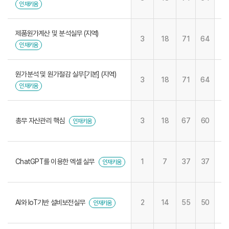
인재키움
제품원가계산 및 분석실무 (지역)
3
18
71
64
인재키움
원가분석 및 원가절감 실무[기본] (지역)
3
18
71
64
인재키움
총무 자산관리 핵심
3
18
67
60
인재키움
ChatGPT를 이용한 엑셀 실무
1
7
37
37
인재키움
AI와 IoT기반 설비보전실무
2
14
55
50
인재키움