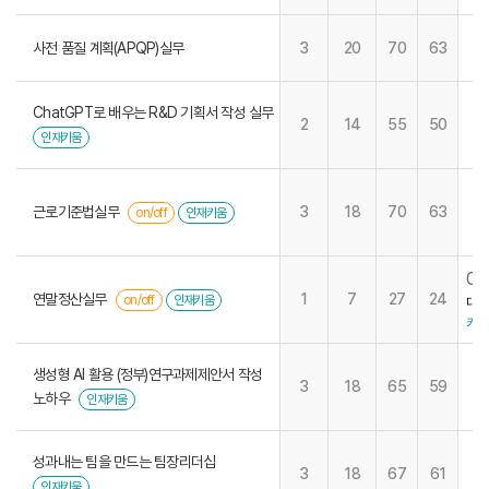
사전 품질 계획(APQP)실무
3
20
70
63
ChatGPT로 배우는 R&D 기획서 작성 실무
2
14
55
50
인재키움
근로기준법실무
3
18
70
63
on/off
인재키움
07
연말정산실무
1
7
27
24
on/off
인재키움
대구
키움
생성형 AI 활용 (정부)연구과제제안서 작성
3
18
65
59
노하우
인재키움
성과내는 팀을 만드는 팀장리더십
3
18
67
61
인재키움