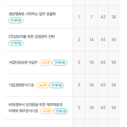
생성형AI로 시작하는 업무 효율화
1
7
42
38
인재키움
CS담당자를 위한 감정관리 전략
2
14
55
50
인재키움
사업타당성분석실무
3
18
65
59
on/off
인재키움
기업경영분석기초
3
18
65
59
on/off
인재키움
비재경부서 임직원을 위한 재무제표의
3
18
65
59
이해와 재무분석기초
on/off
인재키움