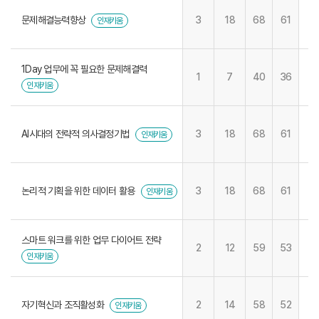
문제해결능력향상
3
18
68
61
인재키움
1Day 업무에 꼭 필요한 문제해결력
1
7
40
36
인재키움
AI시대의 전략적 의사결정기법
3
18
68
61
인재키움
논리적 기획을 위한 데이터 활용
3
18
68
61
인재키움
스마트 워크를 위한 업무 다이어트 전략
2
12
59
53
인재키움
자기혁신과 조직활성화
2
14
58
52
인재키움