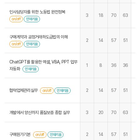
인사담당자를 위한 노동법 완전정복
3
18
70
63
on/off
인재키움
구매계약과 공정거래하도급법의 이해
2
14
57
51
on/off
인재키움
ChatGPT를 활용한 엑셀, VBA, PPT 업무
1
8
36
36
자동화
인재키움
협력업체관리실무
2
14
57
51
on/off
인재키움
개발에서 양산까지 품질보증 종합 실무
3
20
70
63
구매원가기본
2
14
57
51
on/off
인재키움