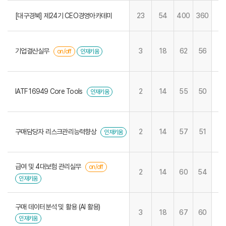
[대구경북] 제24기 CEO경영아카데미
23
54
400
360
기업결산실무
3
18
62
56
on/off
인재키움
IATF 16949 Core Tools
2
14
55
50
인재키움
구매담당자 리스크관리능력향상
2
14
57
51
인재키움
급여 및 4대보험 관리실무
on/off
2
14
60
54
인재키움
구매 데이터분석 및 활용 (AI 활용)
3
18
67
60
인재키움