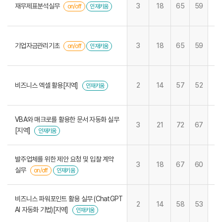
재무제표분석실무
3
18
65
59
on/off
인재키움
기업자금관리기초
3
18
65
59
on/off
인재키움
비즈니스 엑셀 활용[지역]
2
14
57
52
인재키움
VBA와 매크로를 활용한 문서 자동화 실무
3
21
72
67
[지역]
인재키움
발주업체를 위한 제안 요청 및 입찰 계약
3
18
67
60
실무
on/off
인재키움
비즈니스 파워포인트 활용 실무 (ChatGPT
2
14
58
53
AI 자동화 기법)[지역]
인재키움