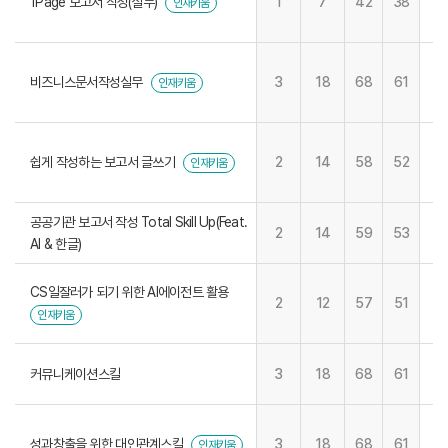
1Page 보고서 작성(실무)
1
7
42
38
인재키움
비즈니스문서작성실무
3
18
68
61
인재키움
쉽게 작성하는 보고서 글쓰기
2
14
58
52
인재키움
공공기관 보고서 작성 Total Skill Up(Feat.
2
14
59
53
AI & 한글)
CS일잘러가 되기 위한 AI에이전트 활용
2
12
57
51
인재키움
커뮤니케이션스킬
3
18
68
61
성과창출을 위한 대인관계스킬
3
18
68
61
인재키움