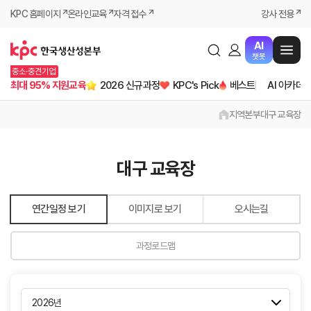
KPC 홈페이지
온라인교육
자격 접수
강사 전용
AI
챗봇
중소·중견기업
최대 95% 지원교육
2026 신규과정
KPC's Pick
베스트
AI 아카데
지역본부
대구 교육장
대구 교육장
연간일정 보기
이미지로 보기
오시는길
과정로드맵