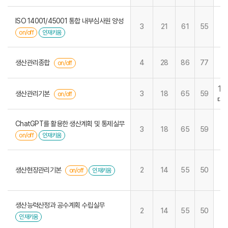
ISO 14001/45001 통합 내부심사원 양성
3
21
61
55
on/off
인재키움
생산관리종합
4
28
86
77
on/off
19
생산관리기본
3
18
65
59
on/off
대구
ChatGPT를 활용한 생산계획 및 통제실무
3
18
65
59
on/off
인재키움
생산현장관리기본
2
14
55
50
on/off
인재키움
생산능력산정과 공수계획 수립실무
2
14
55
50
인재키움