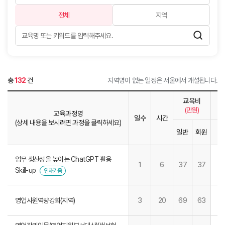
전체
지역
총
132
건
지역명이 없는 일정은 서울에서 개설됩니다.
교육비
(만원)
교육과정명
일수
시간
(상세 내용을 보시려면 과정을 클릭하세요)
일반
회원
1
업무 생산성을 높이는 ChatGPT 활용
1
6
37
37
Skill-up
인재키움
영업사원역량강화(지역)
3
20
69
63