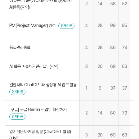
영업관리입문(영업지원부서대상)(생성형
2
14
58
52
AI활용)(지역)
PM(Project Manager) 양성
4
28
99
95
인재키움
품질관리종합
4
28
86
78
AI 활용 매출채권관리실무(지역)
3
20
69
63
일잘러의 ChatGPT와 생성형 AI 업무 활용
1
6
37
37
인재키움
[구글] 구글 Gemini로 업무 혁신하기
2
14
80
72
인재키움
알기쉬운 마케팅 입문 (ChatGPT 활용)
3
20
69
63
(지역)