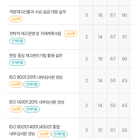
적정재고산출과 수요·공급 대응 실무
3
18
67
60
on/off
전략적 재고운영 및 자재계획수립
on/off
2
14
57
51
인재키움
현장 중심 재고관리기법 활용 실무
3
18
67
60
인재키움
ISO 9001:2015 내부심사원 양성
2
14
50
45
on/off
인재키움
ISO 14001:2015 내부심사원 양성
2
14
50
45
on/off
인재키움
ISO 9001/14001/45001 통합
3
21
61
55
내부심사원 양성
on/off
인재키움