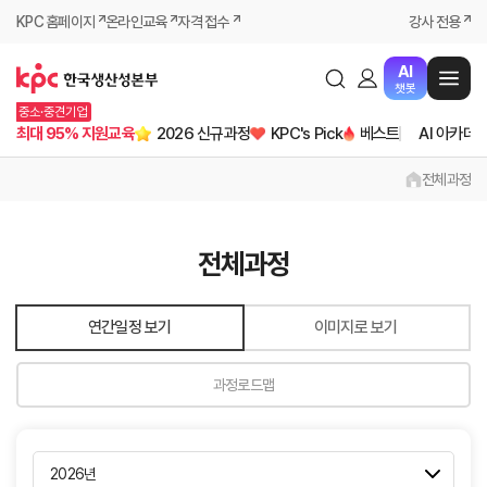
KPC 홈페이지
온라인교육
자격 접수
강사 전용
AI
챗봇
중소·중견기업
최대 95% 지원교육
2026 신규과정
KPC's Pick
베스트
AI 아카데
전체과정
전체과정
연간일정 보기
이미지로 보기
과정로드맵