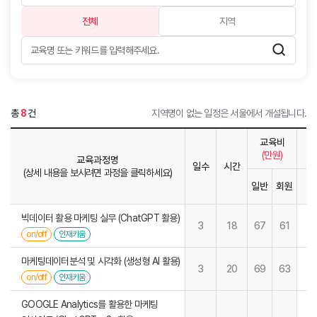
전체
지역
총
8
건
지역명이 없는 일정은 서울에서 개설됩니다.
교육비
(만원)
교육과정명
일수
시간
(상세 내용을 보시려면 과정을 클릭하세요)
일반
회원
1
빅데이터 활용 마케팅 실무 (ChatGPT 활용)
3
18
67
61
on/off
인재키움
마케팅데이터분석 및 시각화 (생성형 AI 활용)
3
20
69
63
on/off
인재키움
GOOGLE Analytics를 활용한 마케팅