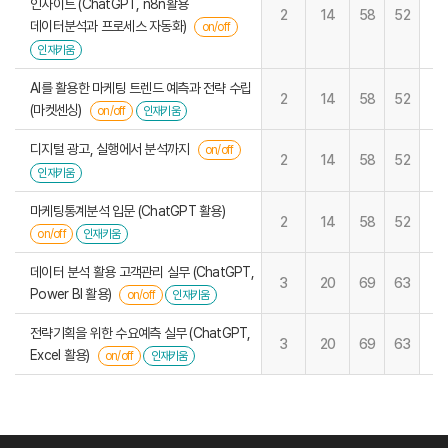
인사이트 (ChatGPT, n8n활용
2
14
58
52
데이터분석과 프로세스 자동화)
on/off
인재키움
AI를 활용한 마케팅 트렌드 예측과 전략 수립
2
14
58
52
(마켓센싱)
on/off
인재키움
디지털 광고, 실행에서 분석까지
on/off
2
14
58
52
인재키움
마케팅통계분석 입문 (ChatGPT 활용)
2
14
58
52
on/off
인재키움
데이터 분석 활용 고객관리 실무 (ChatGPT,
3
20
69
63
Power BI 활용)
on/off
인재키움
전략기획을 위한 수요예측 실무 (ChatGPT,
3
20
69
63
Excel 활용)
on/off
인재키움