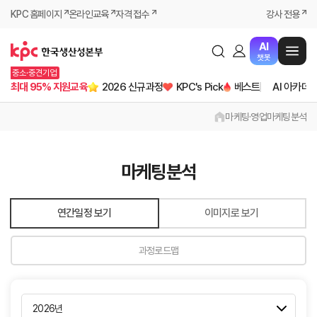
KPC 홈페이지
온라인교육
자격 접수
강사 전용
AI
챗봇
중소·중견기업
최대 95% 지원교육
2026 신규과정
KPC's Pick
베스트
AI 아카데
마케팅·영업
마케팅분석
마케팅분석
연간일정 보기
이미지로 보기
과정로드맵