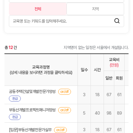
전체
지역
총
12
건
지역명이 없는 일정은 서울에서 개설됩니다.
교육비
(만원)
교육과정명
일수
시간
(상세 내용을 보시려면 과정을 클릭하세요)
일반
회원
1
공동주택건설및개발전문가양성
on/off
3
18
67
61
환급
부동산개발프로젝트매니저양성
on/off
5
40
98
89
환급
[입문]부동산개발전문가실무
3
18
67
61
on/off