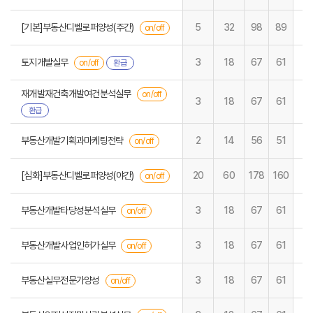
[기본]부동산디벨로퍼양성(주간)
5
32
98
89
on/off
토지개발실무
3
18
67
61
on/off
환급
재개발재건축개발여건분석실무
on/off
3
18
67
61
환급
부동산개발기획과마케팅전략
2
14
56
51
on/off
[심화]부동산디벨로퍼양성(야간)
20
60
178
160
on/off
부동산개발타당성분석실무
3
18
67
61
on/off
부동산개발사업인허가실무
3
18
67
61
on/off
부동산실무전문가양성
3
18
67
61
on/off