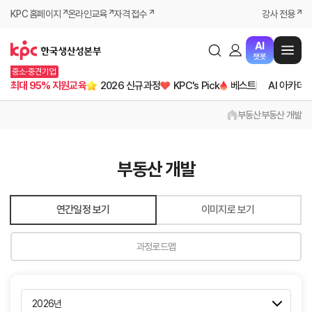
KPC 홈페이지
온라인교육
자격 접수
강사 전용
AI
챗봇
중소·중견기업
최대 95% 지원교육
2026 신규과정
KPC's Pick
베스트
AI 아카데
부동산
부동산 개발
부동산 개발
연간일정 보기
이미지로 보기
과정로드맵