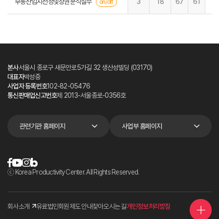
부동산입지선정및상권분석실무
3
18
67
61
on/off
본사
서울시 종로구 새문안로5가길 32 생산성빌딩 (03170)
대표자
박성중
사업자 등록번호
102-82-05476
통신판매업신고번호
제 2013-서울종로-0356호
관련기관 홈페이지
사업부 홈페이지
ⓒ Korea Productivity Center. All Rights Reserved.
회사소개
유료법인회원제도 안내
찾아오시는 길
개인정보처리방침