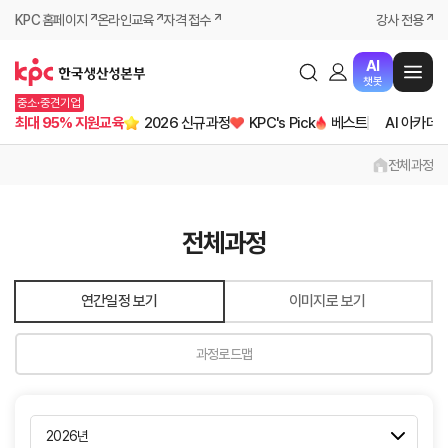
KPC 홈페이지
온라인교육
자격 접수
강사 전용
AI
챗봇
중소·중견기업
최대 95% 지원교육
2026 신규과정
KPC's Pick
베스트
AI 아카데
전체과정
전체과정
연간일정 보기
이미지로 보기
과정로드맵