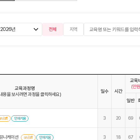
전체
지역
교육
(만원
교육과정명
일수
시간
 내용을 보시려면 과정을 클릭하세요)
일반
3
20
69
on/off
인재키움
커뮤니케이션
3
18
67
on/off
인재키움