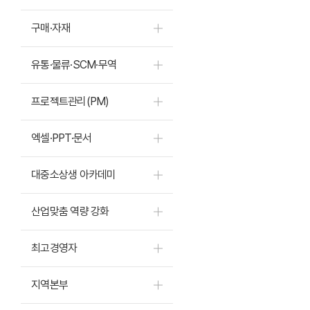
구매·자재
유통·물류·SCM·무역
프로젝트관리(PM)
엑셀·PPT·문서
대중소상생 아카데미
산업맞춤 역량 강화
최고경영자
지역본부