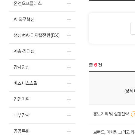
온앤오프클래스
AI 직무혁신
생성형AI·디지털전환(DX)
계층·리더십
총
6
건
강사양성
비즈니스스킬
(상세
경영기획
홍보기획 및 실행전략
내부감사
공공특화
브랜드, 마케팅 그리고 