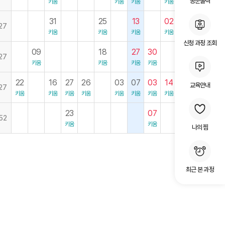
공문출력
키움
키움
키움
키움
키움
31
25
13
02
30
27
키움
키움
키움
키움
키움
신청 과정 조회
09
18
27
30
02
09
27
키움
키움
키움
키움
키움
키움
22
16
27
26
03
07
03
14
12
03
교육안내
27
키움
키움
키움
키움
키움
키움
키움
키움
키움
키움
23
07
02
52
키움
키움
키움
나의 찜
최근 본 과정