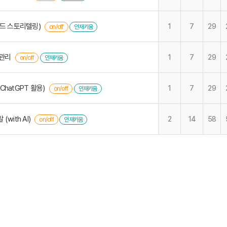
랜드 스토리텔링)
1
7
29
on/off
인재키움
기관리
1
7
29
on/off
인재키움
hatGPT 활용)
1
7
29
on/off
인재키움
with AI)
2
14
58
on/off
인재키움