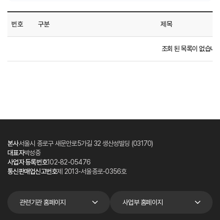
번호
구분
제목
조회 된 목록이 없습니다
본사
서울시 종로구 새문안로5가길 32 생산성빌딩 (03170)
대표자
박성중
사업자 등록번호
102-82-05476
통신판매업신고번호
제 2013-서울종로-0356호
관련기관 홈페이지
사업부 홈페이지