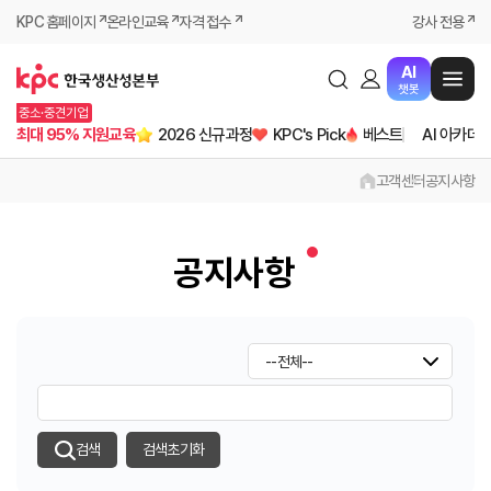
KPC 홈페이지
온라인교육
자격 접수
강사 전용
AI
챗봇
중소·중견기업
최대 95% 지원교육
2026 신규과정
KPC's Pick
베스트
AI 아카데
고객센터
공지사항
공지사항
검색
검색초기화