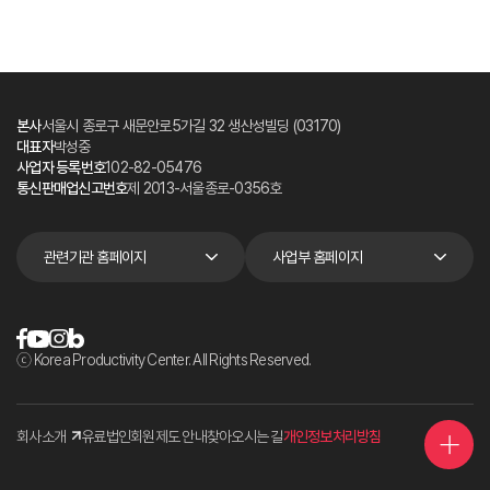
본사
서울시 종로구 새문안로5가길 32 생산성빌딩 (03170)
대표자
박성중
사업자 등록번호
102-82-05476
통신판매업신고번호
제 2013-서울종로-0356호
관련기관 홈페이지
사업부 홈페이지
ⓒ Korea Productivity Center. All Rights Reserved.
회사소개
유료법인회원제도 안내
찾아오시는 길
개인정보처리방침