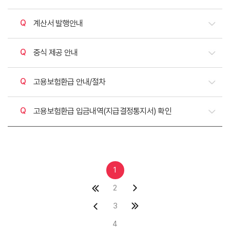
질문
계산서 발행안내
질문
중식 제공 안내
질문
고용보험환급 안내/절차
질문
고용보험환급 입금내역(지급결정통지서) 확인
1
2
3
4