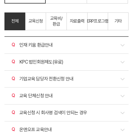
교육비/
전체
교육신청
자료출력
ERP프로그램
기타
환급
질문
인재 키움 환급안내
질문
KPC 법인회원제도(유료)
질문
기업교육 담당자 전환신청 안내
질문
교육 단체신청 안내
질문
교육신청 시 회사명 검색이 안되는 경우
질문
온앤오프 교육안내