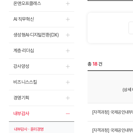
온앤오프클래스
AI 직무혁신
생성형AI·디지털전환(DX)
계층·리더십
총
18
건
강사양성
비즈니스스킬
(상세
경영기획
[자격과정] 국제공인내부통
내부감사
내부감사ㆍ윤리경영
[자격과정] 국제공인내부통