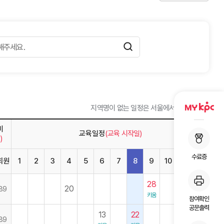
지역명이 없는 일정은 서울에서 개설됩니다.
비
교육일정
(교육 시작일)
)
수료증
회원
1
2
3
4
5
6
7
8
9
10
11
12
28
14
20
89
키움
키움
참여확인
공문출력
13
22
89