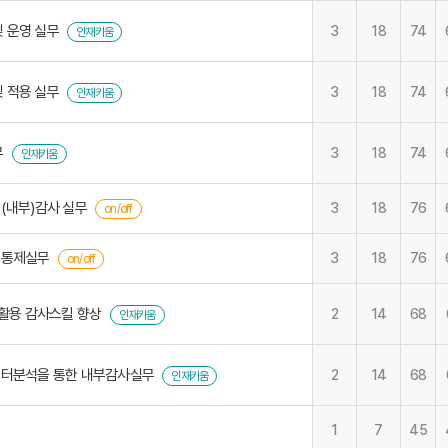
 운영 실무
3
18
74
인재키움
 적용 실무
3
18
74
인재키움
무
3
18
74
인재키움
(내부)감사 실무
3
18
76
on/off
부통제실무
3
18
76
on/off
PT 활용 감사스킬 향상
2
14
68
인재키움
 데이터분석을 통한 내부감사실무
2
14
68
인재키움
1
7
45