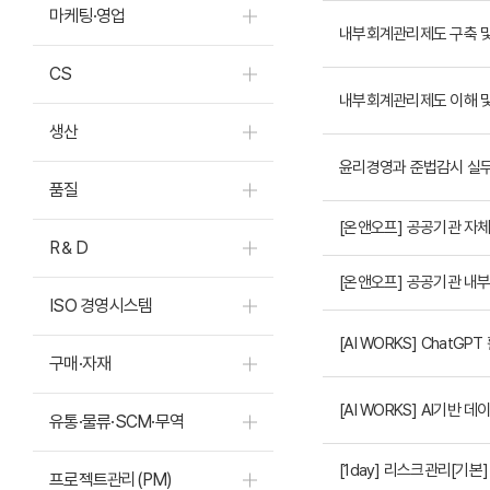
마케팅·영업
내부회계관리제도 구축 및
CS
내부회계관리제도 이해 및
생산
윤리경영과 준법감시 실
품질
[온앤오프] 공공기관 자체
R＆D
[온앤오프] 공공기관 내
ISO 경영시스템
[AI WORKS] ChatG
구매·자재
[AI WORKS] AI기반
유통·물류·SCM·무역
[1day] 리스크관리[기본]
프로젝트관리(PM)