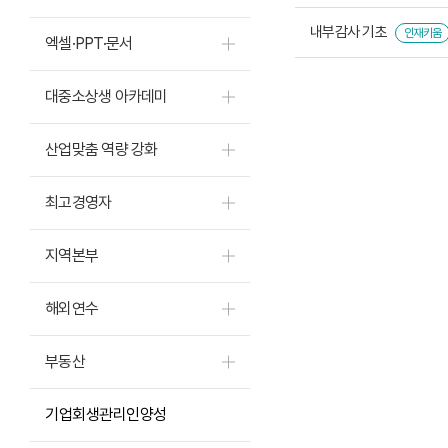
내부감사 기초
인재키움
엑셀·PPT·문서
대중소상생 아카데미
산업맞춤 역량 강화
최고경영자
지역본부
해외연수
부동산
기업회생관리인양성