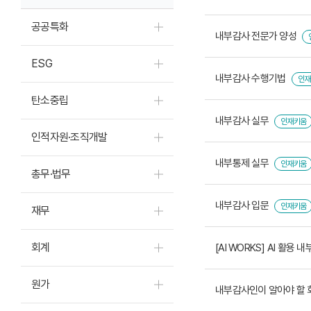
공공특화
내부감사 전문가 양성
ESG
내부감사 수행기법
인재
탄소중립
내부감사 실무
인재키움
인적자원·조직개발
내부통제 실무
인재키움
총무·법무
내부감사 입문
인재키움
재무
회계
[AI WORKS] AI 활용 
원가
내부감사인이 알아야 할 