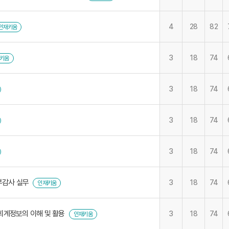
4
28
82
인재키움
3
18
74
키움
3
18
74
3
18
74
3
18
74
내부감사 실무
3
18
74
인재키움
회계정보의 이해 및 활용
3
18
74
인재키움