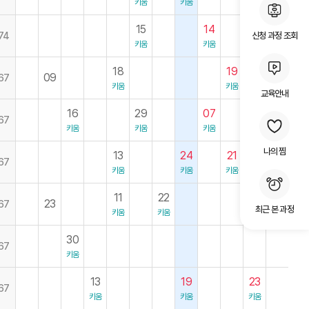
키움
키움
15
14
신청 과정 조회
74
키움
키움
18
19
07
09
67
키움
키움
키움
교육안내
16
29
07
25
67
키움
키움
키움
키움
나의 찜
13
24
21
67
키움
키움
키움
11
22
11
14
23
67
최근 본 과정
키움
키움
키움
키움
30
67
키움
13
19
23
67
키움
키움
키움