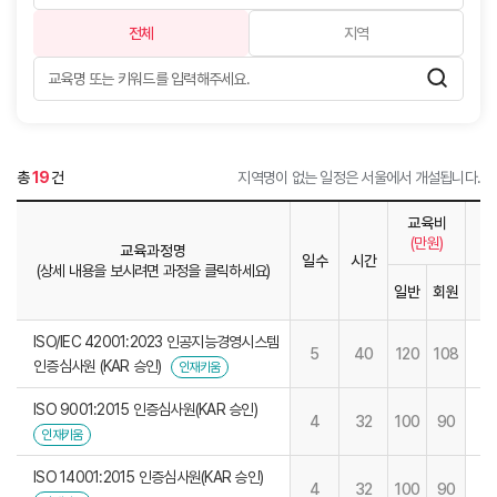
전체
지역
총
19
건
지역명이 없는 일정은 서울에서 개설됩니다.
교육비
(만원)
교육과정명
일수
시간
(상세 내용을 보시려면 과정을 클릭하세요)
일반
회원
1
ISO/IEC 42001:2023 인공지능경영시스템
5
40
120
108
인증심사원 (KAR 승인)
인재키움
ISO 9001:2015 인증심사원(KAR 승인)
4
32
100
90
인재키움
ISO 14001:2015 인증심사원(KAR 승인)
4
32
100
90