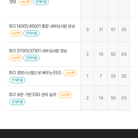
양성
on/off
인재키움
ISO 14001/45001 통합 내부심사원 양성
3
21
61
55
on/off
인재키움
ISO 37001/37301 내부심사원 양성
2
14
50
45
on/off
인재키움
ISO 경영시스템으로 배우는 ESG
on/off
1
7
29
26
인재키움
ISO 표준 기반 ESG 관리 실무
on/off
2
14
50
45
인재키움