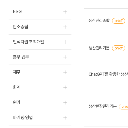
ESG
생산관리종합
on/off
탄소중립
인적자원·조직개발
생산관리기본
on/off
총무·법무
재무
ChatGPT를 활용한 생
회계
원가
생산현장관리기본
on/o
마케팅·영업