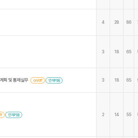
4
28
86
3
18
65
산계획 및 통제실무
3
18
65
on/off
인재키움
2
14
55
ff
인재키움