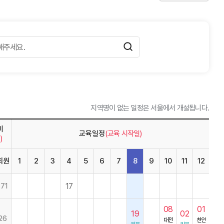
지역명이 없는 일정은 서울에서 개설됩니다.
비
교육일정
(교육 시작일)
)
회원
1
2
3
4
5
6
7
8
9
10
11
12
17
171
08
01
19
02
26
대전
천안