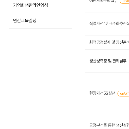
생산계획수립실무
on/o
기업회생관리인양성
연간교육일정
작업개선 및 표준화추진실무
최적공정설계 및 양산준
생산성측정 및 관리실무
현장개선5S실천
on/off
공정분석을 통한 생산성