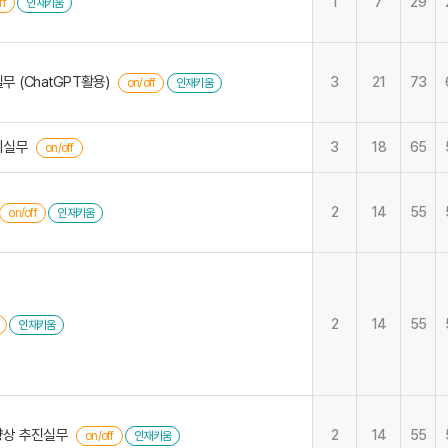
1
7
29
ff
인재키움
 (ChatGPT활용)
3
21
73
on/off
인재키움
비실무
3
18
65
on/off
2
14
55
on/off
인재키움
2
14
55
인재키움
향상 추진실무
2
14
55
on/off
인재키움