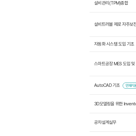
설비관리(TPM)종합
설비트러블 제로 자주보전
자동화 시스템 도입 기초
스마트공장 MES 도입 및
AutoCAD 기초
인재키
3D모델링을 위한 Invent
공차설계실무