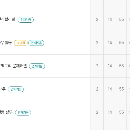
관리합리화
2
14
55
인재키움
하우활용
2
14
55
on/off
인재키움
마트팩토리 문제해결
2
14
55
인재키움
하우
2
14
55
인재키움
활동 실무
2
14
55
인재키움