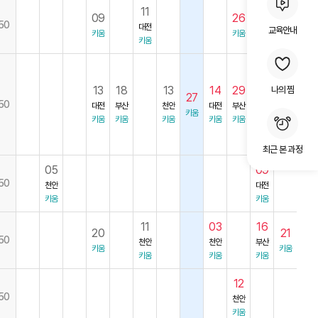
11
26
09
26
50
대전
천안
교육안내
키움
키움
키움
키움
05
천안
13
18
13
14
29
나의 찜
27
07
키움
50
대전
부산
천안
대전
부산
23
키움
키움
키움
키움
키움
키움
키움
부산
키움
최근 본 과정
05
09
50
천안
대전
키움
키움
11
03
16
20
21
50
천안
천안
부산
키움
키움
키움
키움
키움
12
50
천안
키움