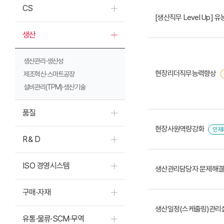
CS
[생산직무 Level Up]
생산
생산관리·생산성
현장리더직무능력향상
제조혁신·스마트공장
설비관리(TPM)·생산기술
품질
현장사원역량강화
인재
R＆D
ISO 경영시스템
생산관리담당자 문제해결능
구매·자재
생산일정(스케줄링)관리
유통·물류·SCM·무역