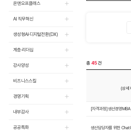
온앤오프클래스
AI 직무혁신
생성형AI·디지털전환(DX)
계층·리더십
총
45
건
강사양성
비즈니스스킬
(상세
경영기획
[자격과정]생산경영MBA
내부감사
공공특화
생산담당자를 위한 Chat