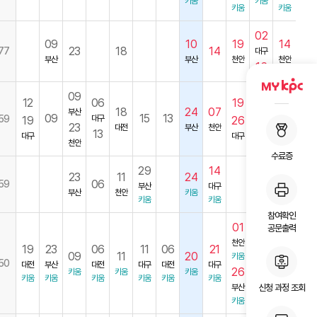
키움
키움
키움
키움
02
09
10
19
14
23
18
14
77
대구
부산
부산
천안
천안
16
09
04
12
06
19
18
24
07
부산
대전
09
15
13
07
59
대구
19
26
23
30
대전
부산
천안
13
대구
대구
천안
부산
수료증
29
14
23
11
24
09
06
59
부산
대구
부산
천안
키움
키움
키움
키움
참여확인
01
공문출력
천안
19
23
06
11
06
21
14
09
11
20
12
키움
50
대전
부산
대전
대구
대전
대구
대구
26
키움
키움
키움
키움
키움
키움
키움
키움
키움
키움
키움
신청 과정 조회
부산
키움