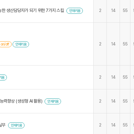
 유능한 생산담당자가 되기 위한 7가지 스킬
2
14
55
인재키움
2
14
55
on/off
인재키움
2
14
55
키움
력향상 (생성형 AI 활용)
2
14
55
인재키움
실무
2
14
55
인재키움