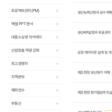
프로젝트관리(PM)
생산능력산정과 공수계획
엑셀·PPT·문서
생산KPI설정과 목표관리
대중소상생 아카데미
산업맞춤 역량 강화
공장 레이아웃 설계 및 개
최고경영자
제조현장 생산원가 이해
지역본부
해외연수
제조현장 원가절감추진
부동산