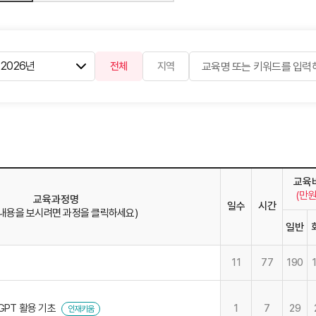
전체
지역
교육
(만원
교육과정명
일수
시간
 내용을 보시려면 과정을 클릭하세요)
일반
11
77
190
GPT 활용 기초
1
7
29
인재키움