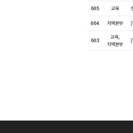
665
교육
664
지역본부
교육,
663
지역본부