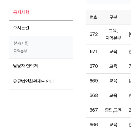
공지사항
번호
구분
오시는길
교육,
672
지역본부
본사(서울)
지역본부
671
교육
담당자 연락처
670
교육
669
교육
유료법인회원제도 안내
668
교육
667
종합,교육
666
교육