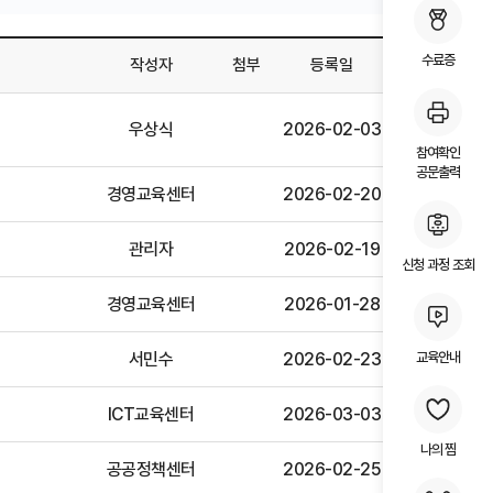
수료증
작성자
첨부
등록일
조회
우상식
2026-02-03
406
참여확인
공문출력
경영교육센터
2026-02-20
497
관리자
2026-02-19
305
신청 과정 조회
경영교육센터
2026-01-28
574
서민수
2026-02-23
282
교육안내
ICT교육센터
2026-03-03
407
나의 찜
공공정책센터
2026-02-25
375