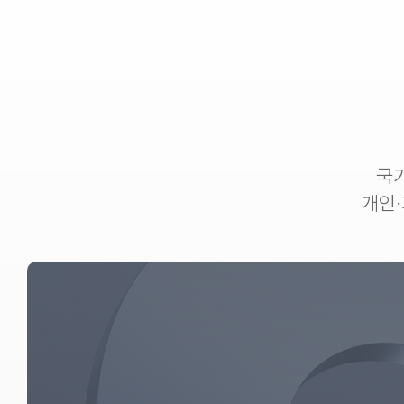
국
개인·