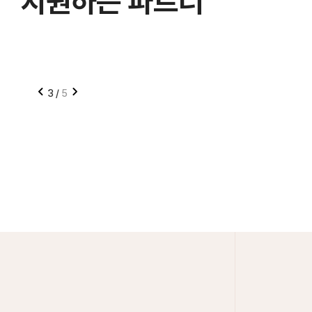
지원하는 파트너
대학 학점 인정,
고교 생활기록부 등재,
채용·승진·인사고과 반영 가능
4
/
5