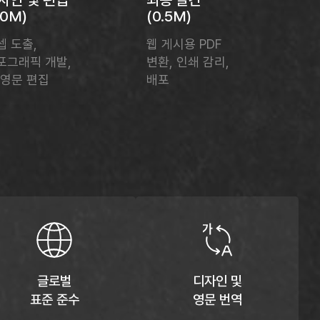
.0M)
(0.5M)
셉 도출,
웹 게시용 PDF
포그래픽 개발,
변환, 인쇄 감리,
/영문 편집​
배포​​
글로벌
디자인 및
표준 준수
영문 번역