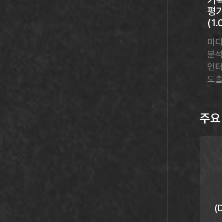
평
(1
미디
분석
인터
도출
주요
(