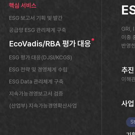
핵심 서비스
E
ESG 보고서 기획 및 발간
GRI
공급망 ESG 관리체계 구축
이중 중
EcoVadis/RBA 평가 대응
반영한
ESG 평가 대응(DJSI/KCGS)
추진
ESG 전략 및 경영체계 수립
이해관
ESG Data 관리체계 구축
지속가능경영보고서 검증
사업
(산업부) 지속가능경영확산사업
S
기획