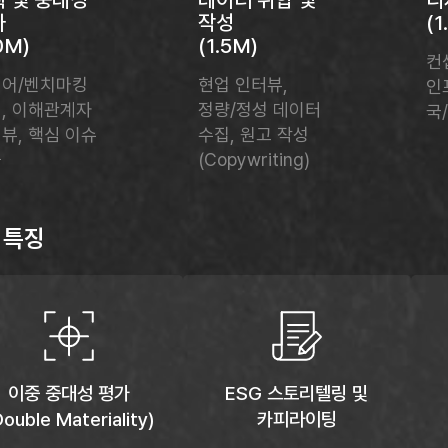
가
작성
(1
.0M)
(1.5M)
컨
어/벤치마킹
현업 인터뷰,
인
, 이해관계자
정량/정성 데이터
국
뷰, 핵심 이슈
수집, 원고 작성
​
(Copywriting)​
 특징
이중 중대성 평가
ESG 스토리텔링 및
Double Materiality)
카피라이팅