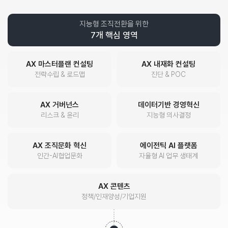
지능형 조직전환을 위한
7개 핵심 영역
AX 마스터플랜 컨설팅
AX 내재화 컨설팅
전략수립 & 로드맵
진단 & POC
AX 거버넌스
데이터기반 경영혁신
리스크 & 윤리
지능형 의사결정
AX 조직문화 혁신
에이전틱 AI 플랫폼
인간-AI협업문화
자율형 AI 업무 생태계
AX 콘텐츠
정책/인재양성/기업지원