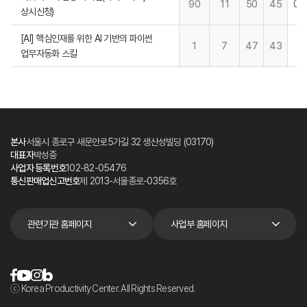
01
90
11
50
45
상시신청)
[AI] 핵심인재를 위한 AI 기반의 파이썬
1
7
47
43
업무자동화 스킬
본사
서울시 종로구 새문안로5가길 32 생산성빌딩 (03170)
대표자
박성중
사업자 등록번호
102-82-05476
통신판매업신고번호
제 2013-서울종로-0356호
관련기관 홈페이지
사업부 홈페이지
ⓒ Korea Productivity Center. All Rights Reserved.