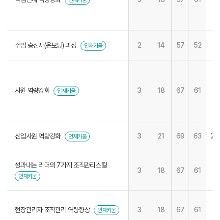
인재키움
주임 승진자(온보딩) 과정
2
14
57
52
인재키움
사원 역량강화
3
18
67
61
인재키움
21
신입사원 역량강화
3
21
69
63
인재키움
성과내는 리더의 7가지 조직관리스킬
3
18
67
61
인재키움
현장관리자 조직관리 역량향상
3
18
67
61
인재키움