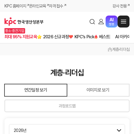
KPC 홈페이지
온라인교육
자격 접수
강사 전용
AI
챗봇
중소·중견기업
최대 95% 지원교육
2026 신규과정
KPC's Pick
베스트
AI 아카데
계층·리더십
계층·리더십
연간일정 보기
이미지로 보기
과정로드맵