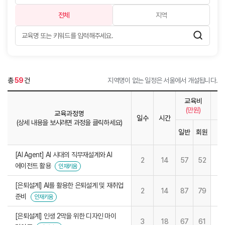
전체
지역
총
59
건
지역명이 없는 일정은 서울에서 개설됩니다.
교육비
(만원)
교육과정명
일수
시간
(상세 내용을 보시려면 과정을 클릭하세요)
일반
회원
1
[AI Agent] AI 시대의 직무재설계와 AI
2
14
57
52
에이전트 활용
인재키움
[은퇴설계] AI를 활용한 은퇴설계 및 재취업
2
14
87
79
준비
인재키움
[은퇴설계] 인생 2막을 위한 디자인 마이
3
18
67
61