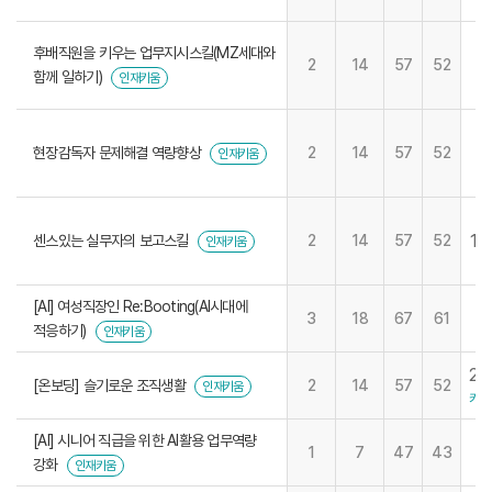
후배직원을 키우는 업무지시스킬(MZ세대와
2
14
57
52
함께 일하기)
인재키움
현장감독자 문제해결 역량향상
2
14
57
52
인재키움
19
센스있는 실무자의 보고스킬
2
14
57
52
인재키움
[AI] 여성직장인 Re:Booting(AI시대에
3
18
67
61
적응하기)
인재키움
29
[온보딩] 슬기로운 조직생활
2
14
57
52
인재키움
키움
[AI] 시니어 직급을 위한 AI활용 업무역량
1
7
47
43
강화
인재키움