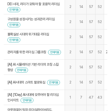
DEI 시대, 리더가 갖춰야 할 포용적 리더십
2
14
57
52
인재키움
구성원을 성장시키는 성과관리 리더십
2
14
57
52
인재키움
불확실성 시대의 위기대응 리더십
2
14
57
52
인재키움
26
관리자를 위한 리더십 그룹코칭
2
14
57
52
인재키움
[AI] AI 시뮬레이션 기반 리더의 코칭 스킬
2
14
57
52
향상
인재키움
[AI] AI시대의 스마트 팔로워십
2
14
57
52
인재키움
[AI] [1Day] AI시대에 갖추어야 할 리더십
1
7
47
43
인사이트
인재키움
아웃퍼포머 팀장 리더십(하이브리드,