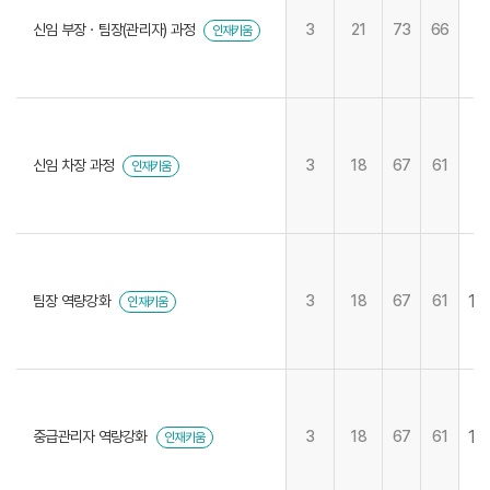
신임 부장ㆍ팀장(관리자) 과정
3
21
73
66
인재키움
신임 차장 과정
3
18
67
61
인재키움
19
팀장 역량강화
3
18
67
61
인재키움
14
중급관리자 역량강화
3
18
67
61
인재키움