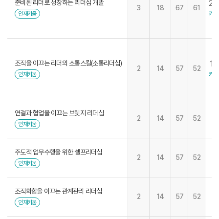
준비된 리더로 성장하는 리더십 개발
26
3
18
67
61
키움
인재키움
조직을 이끄는 리더의 소통스킬(소통리더십)
15
2
14
57
52
키움
인재키움
연결과 협업을 이끄는 브릿지 리더십
2
14
57
52
인재키움
주도적 업무수행을 위한 셀프리더십
2
14
57
52
인재키움
조직화합을 이끄는 관계관리 리더십
2
14
57
52
인재키움