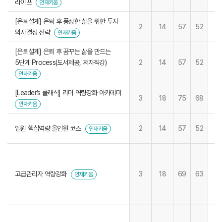
라이프
인재키움
[은퇴설계] 은퇴 후 풍성한 삶을 위한 투자
2
14
57
52
의사결정 전략
인재키움
[은퇴설계] 은퇴 후 꿈꾸는 삶을 만드는
5단계 Process(도서제공, 저자직강)
2
14
57
52
인재키움
[Leader’s 클래식] 리더 역량강화 아카데미
3
18
75
68
인재키움
임원 핵심역량 올인원 코스
2
14
57
52
인재키움
고급관리자 역량강화
3
18
69
63
인재키움