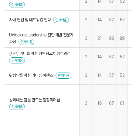
2
14
57
52
인재키움
사내 협업 및 네트워킹 전략
2
14
57
52
인재키움
Unlocking Leadership 진단·개발 전문가
3
21
98
89
과정
인재키움
[자격] 리더를 위한 팀역량코치 양성과정
2
14
57
52
인재키움
워킹맘을 위한 리더십 에센스
2
14
57
52
인재키움
성과내는 팀을 만드는 팀장리더십
3
18
67
61
인재키움