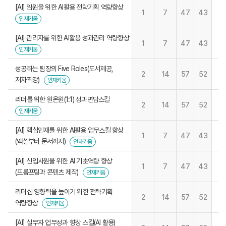
[AI] 임원을 위한 AI활용 전략기획 역량향상
1
7
47
43
인재키움
[AI] 관리자를 위한 AI활용 성과관리 역량향상
1
7
47
43
인재키움
성공하는 팀장의 Five Roles(도서제공,
2
14
57
52
저자직강)
인재키움
리더를 위한 원온원(1:1) 성과면담스킬
2
14
57
52
인재키움
[AI] 핵심인재를 위한 AI활용 업무스킬 향상
1
7
47
43
(엑셀부터 문서까지)
인재키움
[AI] 신입사원을 위한 AI 기초역량 향상
1
7
47
43
(프롬프팅과 콘텐츠 제작)
인재키움
리더십 영향력을 높이기 위한 전략기획
2
14
57
52
역량향상
인재키움
[AI] 실무자 업무성과 향상 스킬(AI 활용)