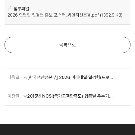
첨부파일
2026 인턴형 일경험 홍보 포스터_씨앗자산운용.pdf (1392.9 KB)
목록으로
다음글
[한국생산성본부] 2026 미래내일 일경험(프로젝
트형) 신한라이프 참여자 모집 (~7.6.(월) 23:5
9)
이전글
2015년 NCSI(국가고객만족도) 업종별 우수기업
영상광고 시행