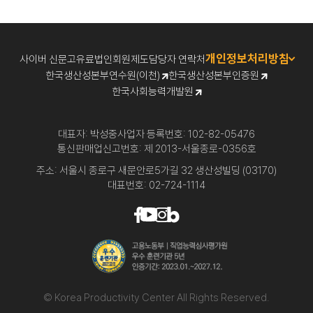
개인정보처리방침
사이버 신문고
유료법인회원제도
담당자 연락처
한국생산성본부연수원(이천)
한국생산성본부인증원
한국사회능력개발원
대표자: 박성중
사업자 등록번호: 102-82-05476
통신판매업신고번호: 제 2013-서울종로-0356호
주소: 서울시 종로구 새문안로5가길 32 생산성빌딩 (03170)
대표번호: 02-724-1114
© Korea Productivity Center All Rights Reserved.