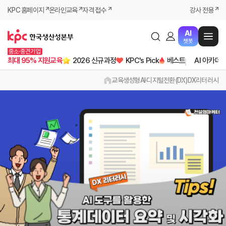
KPC 홈페이지
온라인교육
자격 접수
강사 전용
AI
챗봇
중소·중견기업
최대 95% 지원교육
2026 신규과정
KPC's Pick
베스트
AI 아카데
교육
생성형AI·디지털전환(DX)
DX리터러시