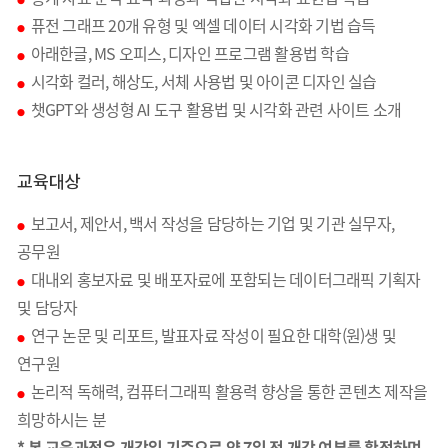
●
퓨전 그래프 20개 유형 및 엑셀 데이터 시각화 기법 습득
●
아래한글, MS 오피스, 디자인 프로그램 활용법 학습
●
시각화 컬러, 해상도, 서체 사용법 및 아이콘 디자인 실습
●
챗GPT와 생성형 AI 도구 활용법 및 시각화 관련 사이트 소개
●
교육대상
보고서, 제안서, 백서 작성을 담당하는 기업 및 기관 실무자,
●
공무원
대내외 홍보자료 및 배포자료에 포함되는 데이터그래픽 기획자
●
및 담당자
연구 논문 및 리포트, 발표자료 작성이 필요한 대학(원)생 및
●
연구원
논리적 독해력, 컴퓨터그래픽 활용력 향상을 통한 콘텐츠 제작을
●
희망하시는 분
* 본 교육과정은 개강일 기준으로 약 7일 전 개강 여부를 확정하며,