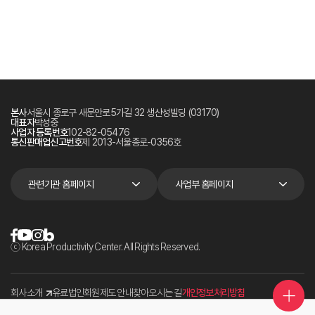
본사
서울시 종로구 새문안로5가길 32 생산성빌딩 (03170)
대표자
박성중
사업자 등록번호
102-82-05476
통신판매업신고번호
제 2013-서울종로-0356호
관련기관 홈페이지
사업부 홈페이지
ⓒ Korea Productivity Center. All Rights Reserved.
회사소개
유료법인회원제도 안내
찾아오시는 길
개인정보처리방침