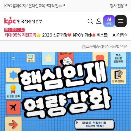
KPC 홈페이지
온라인교육
자격 접수
강사 전용
AI
챗봇
중소·중견기업
최대 95% 지원교육
2026 신규과정
KPC's Pick
베스트
AI 아카데
교육
계층·리더십
직급별 역량