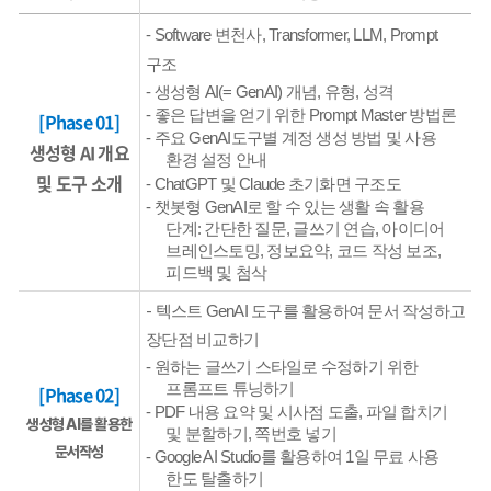
- Software
변천사
, Transformer, LLM, Prompt
구조
-
생성형
AI(=
GenAI
)
개념
,
유형
,
성격
-
좋은 답변을 얻기 위한
Prompt
Master
방법론
[Phase 01]
-
주요
GenAI
도구별 계정 생성 방법 및 사용
생성형 AI 개요
환경 설정 안내
및 도구 소개
-
ChatGPT
및
Claude
초기화면 구조도
-
챗봇형
GenAI
로 할 수 있는 생활 속 활용
단계
:
간단한 질문
,
글쓰기 연습
,
아이디어
브레인스토밍
,
정보요약
,
코드 작성 보조
,
피드백 및 첨삭
-
텍스트
GenAI
도구를 활용하여 문서 작성하고
장단점 비교하기
-
원하는 글쓰기 스타일로 수정하기 위한
프롬프트 튜닝하기
[Phase 02]
-
PDF
내용 요약 및 시사점 도출
,
파일 합치기
생성형 AI를 활용한
및 분할하기
,
쪽번호 넣기
문서작성
-
Google AI Studio
를 활용하여
1
일 무료 사용
한도 탈출하기