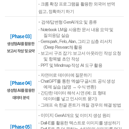
- 크롬 확장 프로그램을 활용한 외국어 번역
쉽고
,
정확하기 하기
-
검색
/
답변형
GenAI
개요 및 종류
-
Notebook LM
을 사용한 문서 내용 요약 및
[Phase 03]
질의응답 실습
-
Genspark
,
Felo
, Alan,
그리고 심층 리서치
생성형AI를 활용한
(Deep Research)
활용
보고서 작성 및 요약
-
보고서 구조 잡기
:
보고서 아웃라인 작성 요청
및 항목별 초안 작성
-
PPT
및
Mindmap
작성
AI
도구 활용
-
자연어로 데이터에 질문하기
-
ChatGPT
를 통한 엑셀
/
구글시트 공식 생성
[Phase 04]
예제 실습
(
설명 →
수식 변환
)
생성형 AI를 활용한
-
간단한 데이터 해석 시연
(
예
:
표 형태
데이터 분석
데이터를 넣고 인사이트 묻기
)
-
그래프
속 한글 폰트가 깨질 경우의 해결 방법
- 이미지
GenAI
개요 및 이미지 생성 원리
-
Dall-E
를 활용한 텍스트로 이미지를 생성하기
[Phase 05]