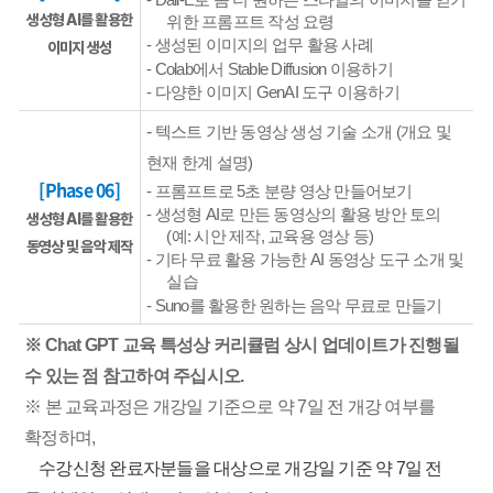
-
Dall-E
로 좀 더 원하는 스타일의 이미지를 얻기
생성형 AI를 활용한
위한 프롬프트 작성 요령
-
생성된 이미지의 업무 활용 사례
이미지 생성
-
Colab
에서
Stable Diffusion
이용하기
-
다양한 이미지
GenAI
도구 이용하기
-
텍스트 기반 동영상 생성 기술 소개
(
개요 및
현재 한계 설명
)
[Phase 06]
-
프롬프트로
5
초 분량 영상 만들어보기
-
생성형
AI
로 만든 동영상의 활용 방안 토의
생성형 AI를 활용한
(
예
:
시안 제작
,
교육용 영상 등
)
동영상 및 음악 제작
-
기타 무료 활용 가능한
AI
동영상 도구 소개 및
실습
- S
uno
를 활용한 원하는 음악 무료로 만들기
※ Chat GPT 교육 특성상 커리큘럼 상시 업데이트가 진행될
수 있는 점 참고하여 주십시오.
※ 본 교육과정은 개강일 기준으로 약 7일 전 개강 여부를
확정하며,
수강신청 완료자분들을 대상으로 개강일 기준 약 7일 전