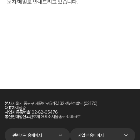
문자/메일로 안내드리고 있습니다.
본사
서울시 종로구 새문안로5가길 32 생산성빌딩 (03170)
대표자
박성중
사업자 등록번호
102-82-05476
통신판매업신고번호
제 2013-서울종로-0356호
관련기관 홈페이지
사업부 홈페이지