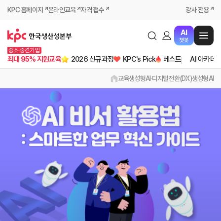
KPC 홈페이지
온라인교육
자격 접수
강사 전용
AI
챗봇
중소·중견기업
최대 95% 지원교육
2026 신규과정
KPC's Pick
베스트
AI 아카데
교육
생성형AI·디지털전환(DX)
생성형AI