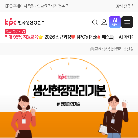
KPC 홈페이지
온라인교육
자격 접수
강사 전용
AI
챗봇
중소·중견기업
최대 95% 지원교육
2026 신규과정
KPC's Pick
베스트
AI 아카데
교육
생산
생산관리·생산성