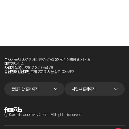
본사
서울시 종로구 새문안로5가길 32 생산성빌딩 (03170)
대표자
박성중
사업자 등록번호
102-82-05476
통신판매업신고번호
제 2013-서울종로-0356호
관련기관 홈페이지
사업부 홈페이지
ⓒ Korea Productivity Center. All Rights Reserved.