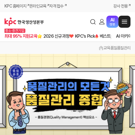
KPC 홈페이지
온라인교육
자격 접수
강사 전용
AI
챗봇
중소·중견기업
최대 95% 지원교육
2026 신규과정
KPC's Pick
베스트
AI 아카데
교육
품질
품질관리