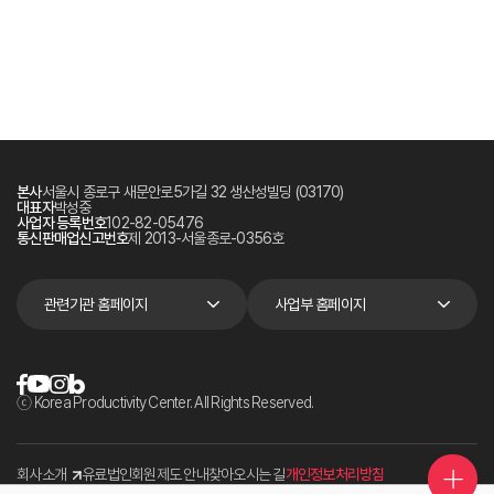
본사
서울시 종로구 새문안로5가길 32 생산성빌딩 (03170)
대표자
박성중
사업자 등록번호
102-82-05476
통신판매업신고번호
제 2013-서울종로-0356호
관련기관 홈페이지
사업부 홈페이지
ⓒ Korea Productivity Center. All Rights Reserved.
회사소개
유료법인회원제도 안내
찾아오시는 길
개인정보처리방침