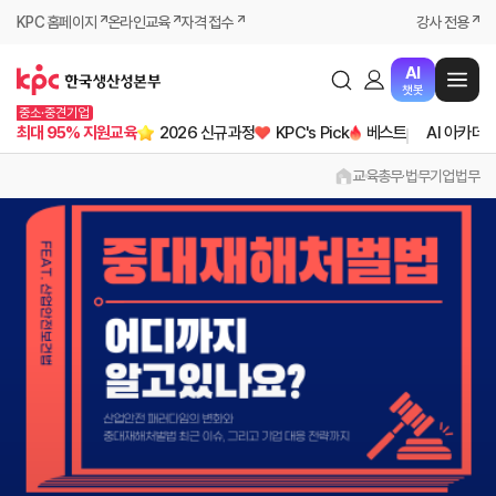
KPC 홈페이지
온라인교육
자격 접수
강사 전용
AI
챗봇
중소·중견기업
최대 95% 지원교육
2026 신규과정
KPC's Pick
베스트
AI 아카데
교육
총무·법무
기업법무