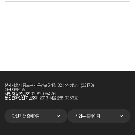
본사
서울시 종로구 새문안로5가길 32 생산성빌딩 (03170)
대표자
박성중
사업자 등록번호
102-82-05476
통신판매업신고번호
제 2013-서울종로-0356호
관련기관 홈페이지
사업부 홈페이지