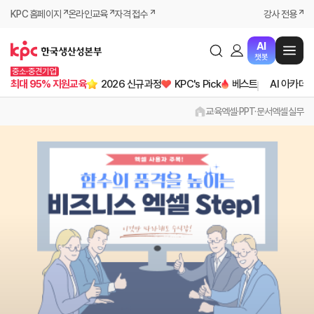
KPC 홈페이지
온라인교육
자격 접수
강사 전용
AI
챗봇
중소·중견기업
최대 95% 지원교육
2026 신규과정
KPC's Pick
베스트
AI 아카데
교육
엑셀·PPT·문서
엑셀실무