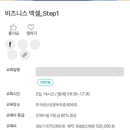
비즈니스 엑셀_Step1
좋아요
찜하기
교육일정
인재키움
교육시간
2일, 14시간 / [월화] 09:30~17:30
교육장소
한국생산성본부 8층 806호
교육비 환급
인재키움 지원금 90% 환급
교육비
정상가 570,000 원
KPC 유료법인회원 520,000 원