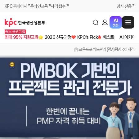
KPC 홈페이지
온라인교육
자격 접수
강사 전용
AI
챗봇
중소·중견기업
최대 95% 지원교육
2026 신규과정
KPC's Pick
베스트
AI 아카데
교육
프로젝트관리(PM)
PM국제자격