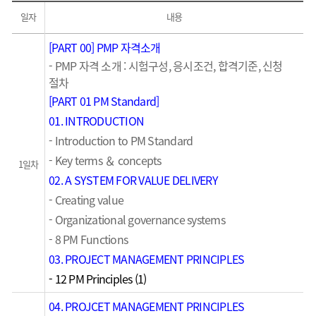
일자
내용
[PART 00] PMP 자격소개
- PMP 자격 소개 : 시험구성, 응시조건, 합격기준, 신청
절차
[PART 01 PM Standard]
01. INTRODUCTION
- Introduction to PM Standard
- Key terms ＆ concepts
1일차
02. A SYSTEM FOR VALUE DELIVERY
- Creating value
- Organizational governance systems
- 8 PM Functions
03. PROJECT MANAGEMENT PRINCIPLES
- 12 PM Principles (1)
04. PROJCET MANAGEMENT PRINCIPLES