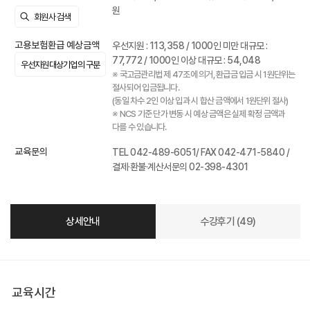
원
고용보험환급 예상금액
우선지원 : 113,358 / 1000인 미만 대규모 :
77,772 / 1000인 이상 대규모 : 54,048
우선지원대상기업의 구분
※ 국고금관리법 제 47조에 의거, 환급금 입금 시 1원단위는
절사되어 입금됩니다.
(동일 차수 2인 이상 입과 시 합산 금액에서 1원단위 절사)
※ NCS 기준 단가 변동 시 예상 금액은 실제 확정 금액과
다를 수 있습니다.
교육문의
TEL 042-489-6051/ FAX 042-471-5840 /
결제·환불·계산서문의 02-398-4301
상세안내
수강후기 (49)
교육시간