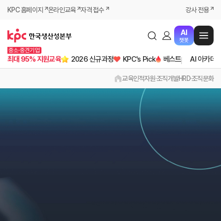
KPC 홈페이지
온라인교육
자격 접수
강사 전용
AI
챗봇
중소·중견기업
최대 95% 지원교육
2026 신규과정
KPC's Pick
베스트
AI 아카데
교육
인적자원·조직개발
HRD·조직문화