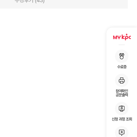
수강후기 (43)
수료증
참여확인
공문출력
신청 과정 조회