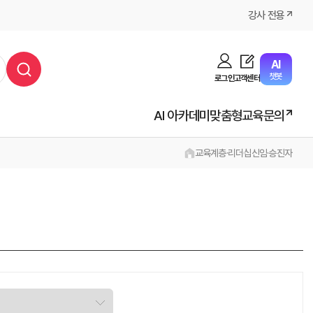
강사 전용
AI
챗봇
로그인
고객센터
AI 아카데미
맞춤형교육문의
교육
계층·리더십
신임·승진자