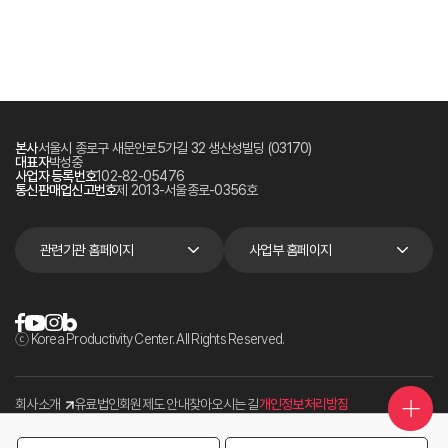
본사
서울시 종로구 새문안로5가길 32 생산성빌딩 (03170)
대표자
박성중
사업자 등록번호
102-82-05476
통신판매업신고번호
제 2013-서울종로-0356호
관련기관 홈페이지
사업부 홈페이지
ⓒ Korea Productivity Center. All Rights Reserved.
회사소개
유료법인회원제도 안내
찾아오시는 길
개인정보처리방침