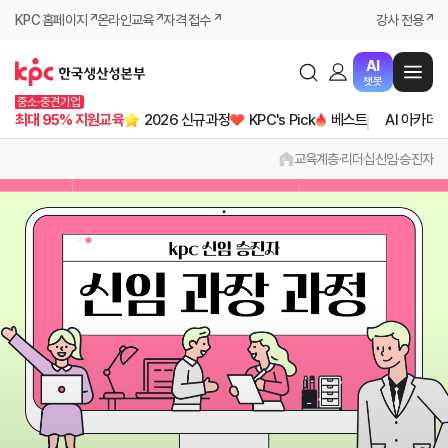
KPC 홈페이지
온라인교육
자격 접수
강사 전용
AI
챗봇
중소·중견기업
최대 95% 지원교육
2026 신규과정
KPC's Pick
베스트
AI 아카데
교육
계층·리더십
신임·승진자