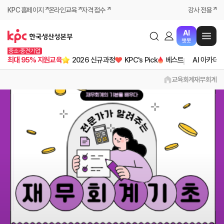
KPC 홈페이지
온라인교육
자격 접수
강사 전용
AI
챗봇
중소·중견기업
최대 95% 지원교육
2026 신규과정
KPC's Pick
베스트
AI 아카데
교육
회계
재무회계