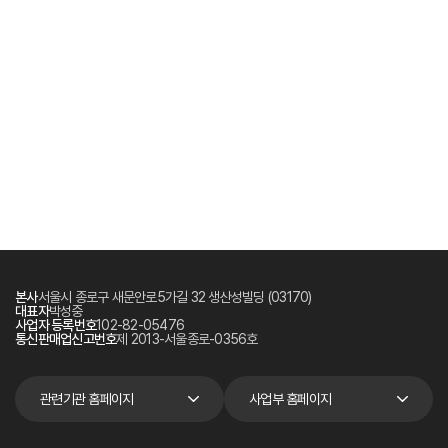
본사
서울시 종로구 새문안로5가길 32 생산성빌딩 (03170)
대표자
박성중
사업자 등록번호
102-82-05476
통신판매업신고번호
제 2013-서울종로-0356호
관련기관 홈페이지
사업부 홈페이지