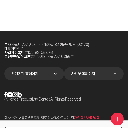
본사
서울시 종로구 새문안로5가길 32 생산성빌딩 (03170)
대표자
박성중
사업자 등록번호
102-82-05476
통신판매업신고번호
제 2013-서울종로-0356호
관련기관 홈페이지
사업부 홈페이지
ⓒ Korea Productivity Center. All Rights Reserved.
회사소개
유료법인회원제도 안내
찾아오시는 길
개인정보처리방침