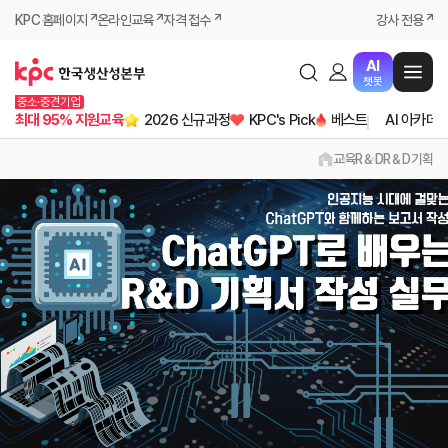
KPC 홈페이지
온라인교육
자격 접수
강사 전용
AI
챗봇
중소·중견기업
최대 95% 지원교육
2026 신규과정
KPC's Pick
베스트
AI 아카데
교육
R＆D
R＆D기획