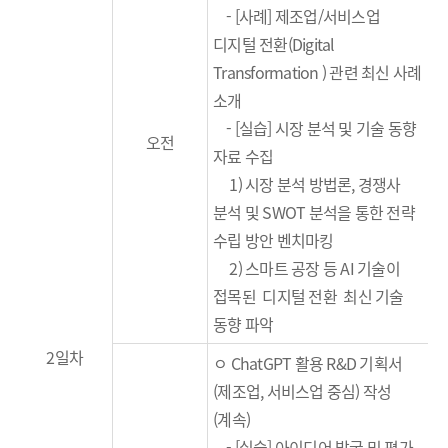
-
[
사례
]
제조업
/
서비스업
디지털 전환
(Digital
Transformation )
관련 최신 사례
소개
-
[
실습
]
시장 분석 및 기술 동향
오전
자료 수집
1)
시장 분석 방법론
,
경쟁사
분석 및
SWOT
분석을 통한 전략
수립 방안 벤치마킹
2)
스마트
공장 등
AI
기술이
접목된
디지털 전환
최신 기술
동향 파악
2일차
ㅇ ChatGPT 활용 R&D 기획서
(제조업, 서비스업 중심) 작성
(계속)
-
[
실습
]
아이디어 발굴 및 평가