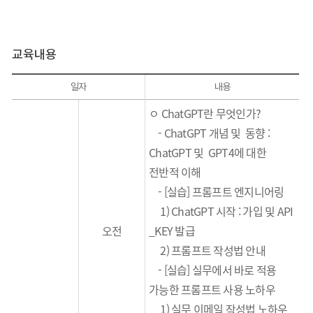
교육내용
일자
내용
ㅇ ChatGPT란 무엇인가?
-
ChatGPT
개념 및 동향
:
ChatGPT
및
GPT4
에 대한
전반적 이해
-
[
실습
]
프롬프트 엔지니어링
1)
ChatGPT
시작
:
가입 및
API
오전
_KEY
발급
2)
프롬프트 작성법 안내
-
[
실습
]
실무에서 바로 적용
가능한 프롬프트 사용 노하우
1)
실무 이메일 작성법 노하우