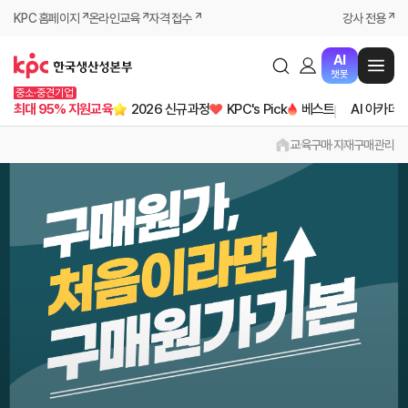
KPC 홈페이지
온라인교육
자격 접수
강사 전용
AI
챗봇
중소·중견기업
최대 95% 지원교육
2026 신규과정
KPC's Pick
베스트
AI 아카데
교육
구매·자재
구매관리