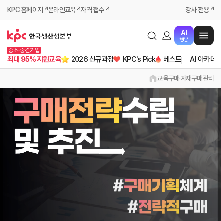
KPC 홈페이지
온라인교육
자격 접수
강사 전용
AI
챗봇
중소·중견기업
최대 95% 지원교육
2026 신규과정
KPC's Pick
베스트
AI 아카데
교육
구매·자재
구매관리