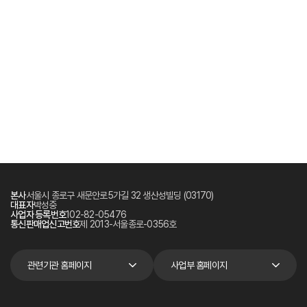
본사
서울시 종로구 새문안로5가길 32 생산성빌딩 (03170)
대표자
박성중
사업자 등록번호
102-82-05476
통신판매업신고번호
제 2013-서울종로-0356호
관련기관 홈페이지
사업부 홈페이지