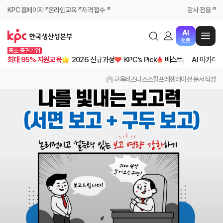
KPC 홈페이지
온라인교육
자격 접수
강사 전용
AI
챗봇
중소·중견기업
최대 95% 지원교육
2026 신규과정
KPC's Pick
베스트
AI 아카데
교육
비즈니스스킬
프레젠테이션·문서작성