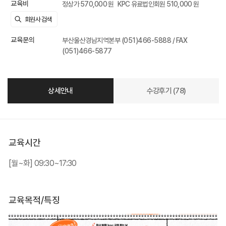
교육비
정상가 570,000 원
KPC 유료법인회원 510,000 원
교육문의
부산울산경남지역본부 (051)466-5888 / FAX
(051)466-5877
상세안내
수강후기 (78)
교육시간
[월~화] 09:30~17:30
교육목적/특징