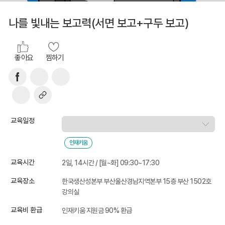
나를 빛내는 보고력(서면 보고+구두 보고)
좋아요
찜하기
교육일정
인재키움
교육시간
2일, 14시간 / [월~화] 09:30~17:30
교육장소
한국생산성본부 부산울산경남지역본부 15층 부산 1502호
강의실
교육비 환급
인재키움 지원금 90% 환급