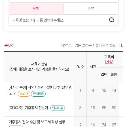
전체
지역
총
8
건
지역명이 없는 일정은 서울에서 개설됩니다.
교육비
(만원)
교육과정명
일수
시간
(상세 내용을 보시려면 과정을 클릭하세요)
일반
회원
1
[4시간 속성] 자연자본과 생물다양성 실무 A
1
4
15
14
to Z
on/off
인재키움
[자격과정] 기후공시 전문가
3
18
89
80
인재키움
기후공시 전략 수립 및 보고서 작성 실무
2
14
74
67