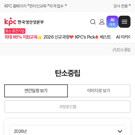
KPC 홈페이지
온라인교육
자격 접수
강사 전용
AI
챗봇
중소·중견기업
최대 95% 지원교육
2026 신규과정
KPC's Pick
베스트
AI 아카데
탄소중립
탄소중립
연간일정 보기
이미지로 보기
과정로드맵