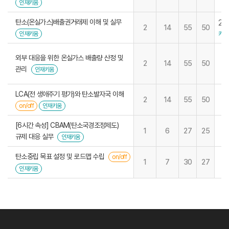
인재키움
탄소(온실가스)배출권거래제 이해 및 실무
29
2
14
55
50
키움
인재키움
외부 대응을 위한 온실가스 배출량 산정 및
2
14
55
50
관리
인재키움
LCA(전 생애주기 평가)와 탄소발자국 이해
2
14
55
50
on/off
인재키움
[6시간 속성] CBAM(탄소국경조정제도)
1
6
27
25
규제 대응 실무
인재키움
탄소중립 목표 설정 및 로드맵 수립
on/off
1
7
30
27
인재키움