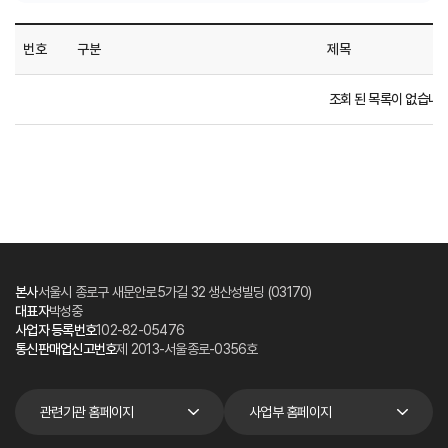
번호
구분
제목
조회 된 목록이 없습니다
본사
서울시 종로구 새문안로5가길 32 생산성빌딩 (03170)
대표자
박성중
사업자 등록번호
102-82-05476
통신판매업신고번호
제 2013-서울종로-0356호
관련기관 홈페이지
사업부 홈페이지