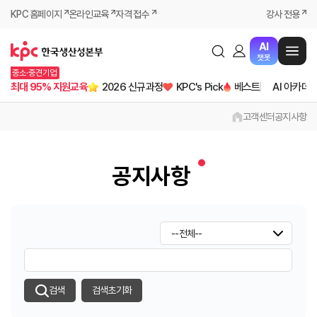
KPC 홈페이지
온라인교육
자격 접수
강사 전용
AI
챗봇
중소·중견기업
최대 95% 지원교육
2026 신규과정
KPC's Pick
베스트
AI 아카데
고객센터
공지사항
공지사항
검색
검색초기화